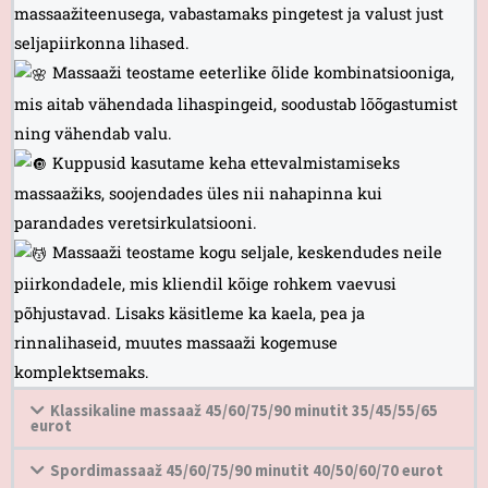
massaažiteenusega, vabastamaks pingetest ja valust just
seljapiirkonna lihased.
Massaaži teostame eeterlike õlide kombinatsiooniga,
mis aitab vähendada lihaspingeid, soodustab lõõgastumist
ning vähendab valu.
Kuppusid kasutame keha ettevalmistamiseks
massaažiks, soojendades üles nii nahapinna kui
parandades veretsirkulatsiooni.
Massaaži teostame kogu seljale, keskendudes neile
piirkondadele, mis kliendil kõige rohkem vaevusi
põhjustavad. Lisaks käsitleme ka kaela, pea ja
rinnalihaseid, muutes massaaži kogemuse
komplektsemaks.
Klassikaline massaaž 45/60/75/90 minutit 35/45/55/65
eurot
Spordimassaaž 45/60/75/90 minutit 40/50/60/70 eurot