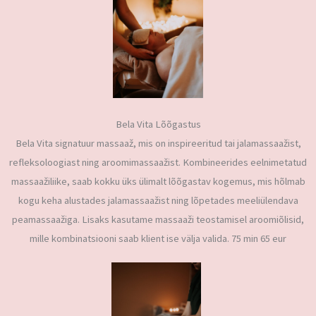
Bela Vita Lõõgastus
Bela Vita signatuur massaaž, mis on inspireeritud tai jalamassaažist,
refleksoloogiast ning aroomimassaažist. Kombineerides eelnimetatud
massaažiliike, saab kokku üks ülimalt lõõgastav kogemus, mis hõlmab
kogu keha alustades jalamassaažist ning lõpetades meeliülendava
peamassaažiga. Lisaks kasutame massaaži teostamisel aroomiõlisid,
mille kombinatsiooni saab klient ise välja valida. 75 min 65 eur