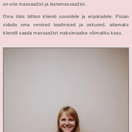
on-site massaažist ja lastemassaažist.
Oma töös lähtun kliendi soovidele ja eripäradele. Püüan
siduda oma senised teadmised ja oskused, aitamaks
kliendil saada massaažist maksimaalse võimaliku kasu.