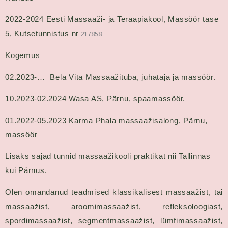
2022-2024
Eesti Massaaži- ja Teraapiakool, Massöör tase
5,
Kutsetunnistus nr
217858
Kogemus
02.2023-… Bela Vita Massaažituba, juhataja ja massöör.
10.2023-02.2024 Wasa AS, Pärnu, spaamassöör.
01.2022-05.2023 Karma Phala massaažisalong, Pärnu,
massöör
Lisaks sajad tunnid massaažikooli praktikat nii Tallinnas
kui Pärnus.
Olen omandanud teadmised klassikalisest massaažist, tai
massaažist, aroomimassaažist, refleksoloogiast,
spordimassaažist, segmentmassaažist, lümfimassaažist,