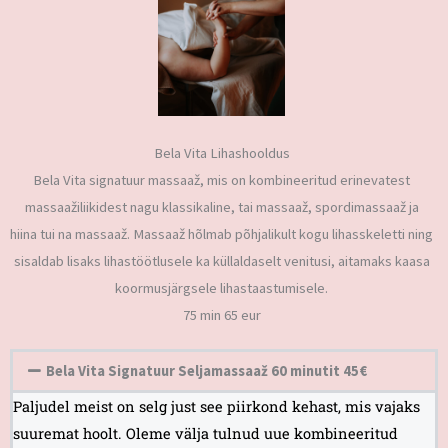
Bela Vita Lihashooldus
Bela Vita signatuur massaaž, mis on kombineeritud erinevatest
massaažiliikidest nagu klassikaline, tai massaaž, spordimassaaž ja
hiina tui na massaaž. Massaaž hõlmab põhjalikult kogu lihasskeletti ning
sisaldab lisaks lihastöötlusele ka küllaldaselt venitusi, aitamaks kaasa
koormusjärgsele lihastaastumisele.
75 min 65 eur
Bela Vita Signatuur Seljamassaaž 60 minutit 45€
Paljudel meist on selg just see piirkond kehast, mis vajaks
suuremat hoolt. Oleme välja tulnud uue kombineeritud