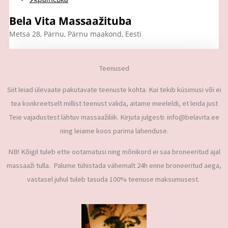
Teenused
Siit leiad ülevaate pakutavate teenuste kohta. Kui tekib küsimusi või ei
tea konkreetselt millist teenust valida, aitame meeleldi, et leida just
Teie vajadustest lähtuv massaažiliik. Kirjuta julgesti: info@belavita.ee
ning leiame koos parima lahenduse.
NB! Kõigil tuleb ette ootamatusi ning mõnikord ei saa broneeritud ajal
massaaži tulla. Palume tühistada vähemalt 24h enne broneeritud aega,
vastasel juhul tuleb tasuda 100% teenuse maksumusest.