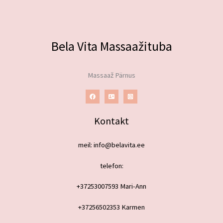
Bela Vita Massaažituba
Massaaž Pärnus
Kontakt
meil: info@belavita.ee
telefon:
+37253007593 Mari-Ann
+37256502353 Karmen