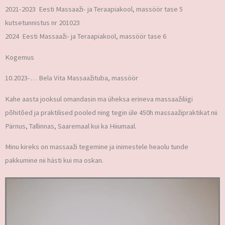
2021-2023 Eesti Massaaži- ja Teraapiakool, massöör tase 5
kutsetunnistus nr 201023
2024 Eesti Massaaži- ja Teraapiakool, massöör tase 6
Kogemus
10.2023-… Bela Vita Massaažituba, massöör
Kahe aasta jooksul omandasin ma üheksa erineva massaažiliigi
põhitõed ja praktilised pooled ning tegin üle 450h massaažipraktikat nii
Pärnus, Tallinnas, Saaremaal kui ka Hiiumaal.
Minu kireks on massaaži tegemine ja inimestele heaolu tunde
pakkumine nii hästi kui ma oskan.